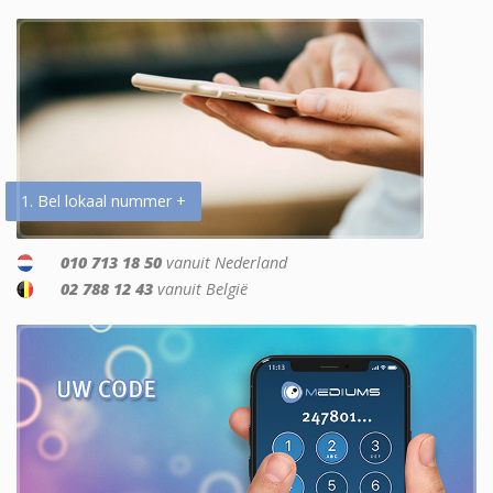
1. Bel lokaal nummer +
010 713 18 50
vanuit Nederland
02 788 12 43
vanuit België