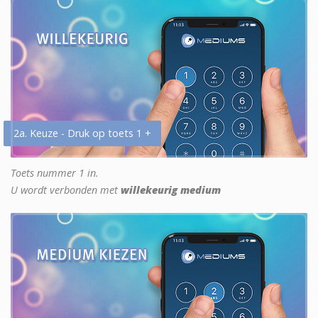
2a. Keuze - Druk op toets 1 +
Toets nummer 1 in.
U wordt verbonden met
willekeurig medium