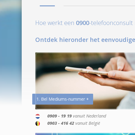
Hoe werkt een
0900
-telefoonconsul
Ontdek hieronder het eenvoudige
1. Bel Mediums-nummer +
0909 - 19 19
vanuit Nederland
0903 - 416 42
vanuit België