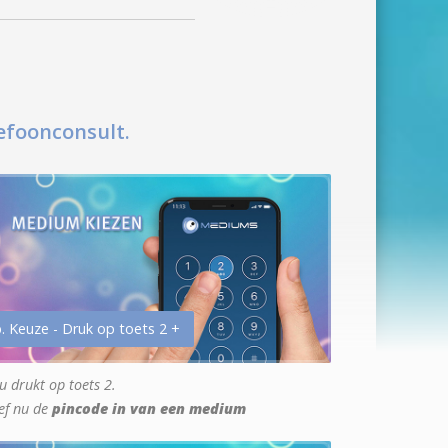
efoonconsult.
. Keuze - Druk op toets 2 +
u drukt op toets 2.
ef nu de
pincode in van een medium