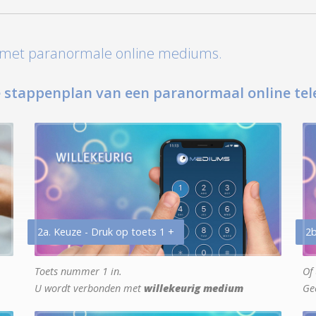
t met paranormale online mediums.
 stappenplan van een paranormaal online tel
2a. Keuze - Druk op toets 1 +
2b
Toets nummer 1 in.
Of 
U wordt verbonden met
willekeurig medium
Ge