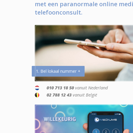
met een paranormale online medi
telefoonconsult.
1. Bel lokaal nummer +
010 713 18 50
vanuit Nederland
02 788 12 43
vanuit België