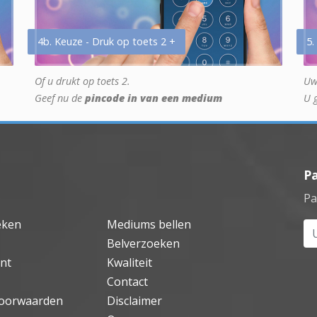
4b. Keuze - Druk op toets 2 +
5.
Of u drukt op toets 2.
Uw
Geef nu de
pincode in van een medium
U 
P
Pa
eken
Mediums bellen
Uw
Belverzoeken
nt
Kwaliteit
Contact
oorwaarden
Disclaimer