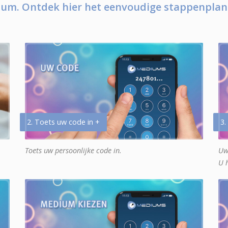
um. Ontdek hier het eenvoudige stappenplan
2. Toets uw code in +
3.
Toets uw persoonlijke code in.
Uw
U 