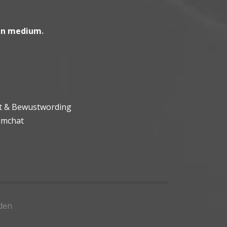
en medium
.
ht & Bewustwording
umchat
den