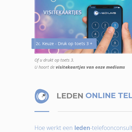
2c. Keuze - Druk op toets 3 +
Of u drukt op toets 3.
U hoort de
visitekaartjes van onze mediums
LEDEN
ONLINE TE
Hoe werkt een
leden
-telefoonconsult