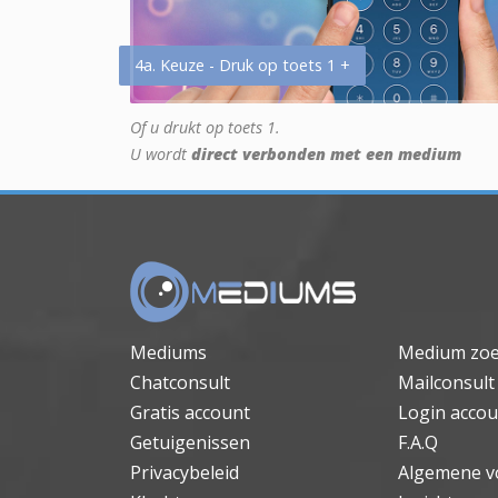
4a. Keuze - Druk op toets 1 +
Of u drukt op toets 1.
U wordt
direct verbonden met een medium
Mediums
Medium zo
Chatconsult
Mailconsult
Gratis account
Login accou
Getuigenissen
F.A.Q
Privacybeleid
Algemene v