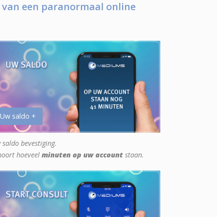
 van een paranormaal online
 Uw saldo +
 saldo bevestiging.
hoort hoeveel
minuten op uw account
staan.