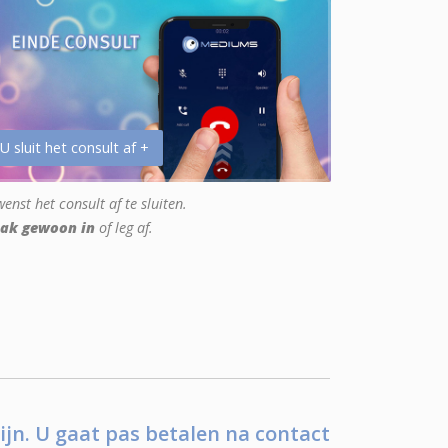
 U sluit het consult af +
enst het consult af te sluiten.
ak gewoon in
of leg af.
ijn. U gaat pas betalen na contact