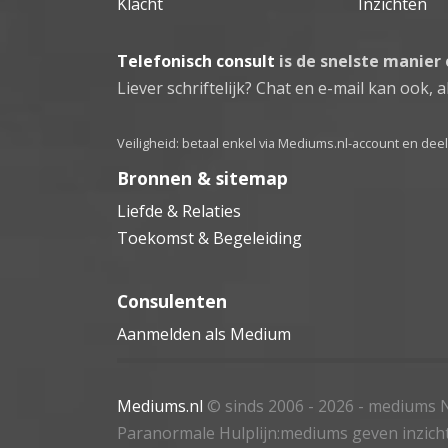
Klacht
Inzichten
Telefonisch consult
is de snelste manier
Liever schriftelijk? Chat en e-mail kan ook, al
Veiligheid: betaal enkel via Mediums.nl-account en de
Bronnen & sitemap
Liefde & Relaties
Toekomst & Begeleiding
Consulenten
Aanmelden als Medium
Mediums.nl
© sinds 2006 - 2026
- mediums N
Paranormale Hulplijn:mediums geven inzich