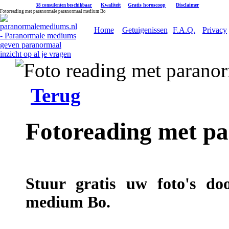
|
Kwaliteit
|
Gratis horoscoop
|
Disclaimer
38 consulenten beschikbaar
Fotoreading met paranormale paranormaal medium Bo
Home
Getuigenissen
F.A.Q.
Privacy
Terug
Fotoreading met p
Stuur gratis uw foto's do
medium Bo.