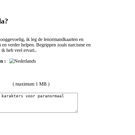
da?
hooggevoelig, ik leg de lenormandkaarten en
en en verder helpen. Begrippen zoals narcisme en
ik heb veel ervari..
n :
( maximum 1 MB )