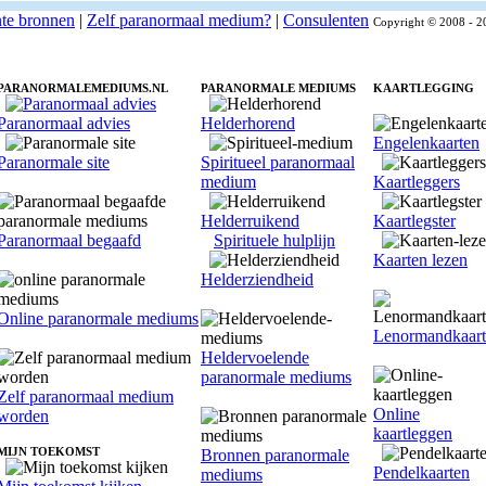
nte bronnen
|
Zelf paranormaal medium?
|
Consulenten
Copyright © 2008 - 2
PARANORMALEMEDIUMS.NL
PARANORMALE MEDIUMS
KAARTLEGGING
Paranormaal advies
Helderhorend
Engelenkaarten
Paranormale site
Spiritueel paranormaal
medium
Kaartleggers
Helderruikend
Kaartlegster
Paranormaal begaafd
Spirituele hulplijn
Kaarten lezen
Helderziendheid
Online paranormale mediums
Lenormandkaar
Heldervoelende
paranormale mediums
Zelf paranormaal medium
Online
worden
kaartleggen
MIJN TOEKOMST
Bronnen paranormale
Pendelkaarten
mediums