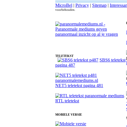
MicroBel
|
Privacy
|
Sitemap
|
Interessa
voorbehouden.
Fotoreading met paranormale paranormaal medium Ida
TELETEKST
SBS6 teletekst
pagina 487
NET5 teletekst pagina 481
RTL teletekst
MOBIELE VERSIE