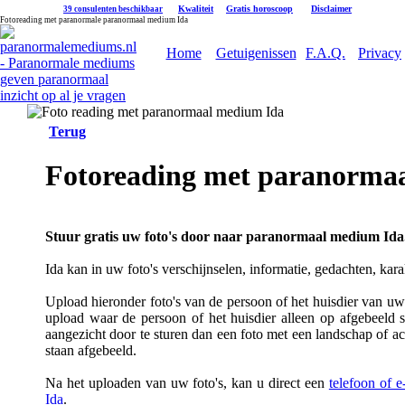
|
Kwaliteit
|
Gratis horoscoop
|
Disclaimer
39 consulenten beschikbaar
Fotoreading met paranormale paranormaal medium Ida
Home
Getuigenissen
F.A.Q.
Privacy
Terug
Fotoreading met paranorma
Stuur gratis uw foto's door naar paranormaal medium Ida
Ida kan in uw foto's verschijnselen, informatie, gedachten, kar
Upload hieronder foto's van de persoon of het huisdier van uw k
upload waar de persoon of het huisdier alleen op afgebeeld s
aangezicht door te sturen dan een foto met een landschap of a
staan afgebeeld.
Na het uploaden van uw foto's, kan u direct een
telefoon of 
Ida
.