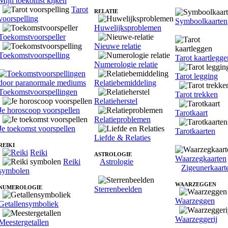
Mijn toekomst kijken
Tarot
RELATIE
voorspelling
Symboolkaarten
Huwelijksproblemen
Toekomstvoorspeller
Nieuwe relatie
Toekomstvoorspelling
Tarot kaartlegge
Numerologie relatie
Tarot legging
Relatiebemiddeling
Toekomstvoorspellingen
Tarot trekken
Relatieherstel
Je horoscoop voorspellen
Tarotkaart
Relatieproblemen
Je toekomst voorspellen
Tarotkaarten
Liefde & Relaties
REIKI
Reiki
ASTROLOGIE
Waarzegkaarten
Reiki
Astrologie
Zigeunerkaart
symbolen
WAARZEGGEN
NUMEROLOGIE
Sterrenbeelden
Waarzeggen
Getallensymboliek
Waarzeggerij
Meestergetallen