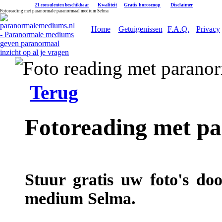
|
Kwaliteit
|
Gratis horoscoop
|
Disclaimer
21 consulenten beschikbaar
Fotoreading met paranormale paranormaal medium Selma
Home
Getuigenissen
F.A.Q.
Privacy
Terug
Fotoreading met p
Stuur gratis uw foto's do
medium Selma.