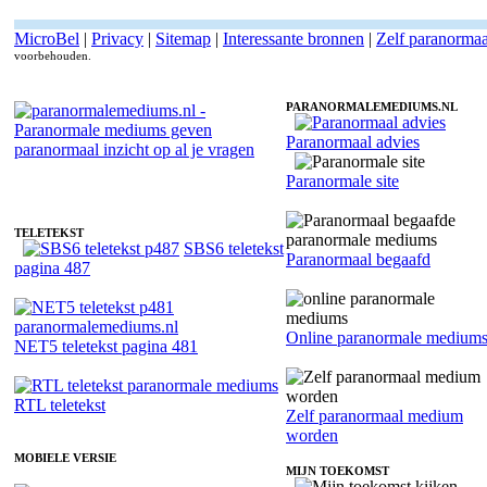
MicroBel
|
Privacy
|
Sitemap
|
Interessante bronnen
|
Zelf paranorma
voorbehouden.
PARANORMALEMEDIUMS.NL
Paranormaal advies
Fotoreading met paranormale paranormaal medium Selma
Paranormale site
TELETEKST
SBS6 teletekst
Paranormaal begaafd
pagina 487
Online paranormale medium
NET5 teletekst pagina 481
RTL teletekst
Zelf paranormaal medium
worden
MOBIELE VERSIE
MIJN TOEKOMST