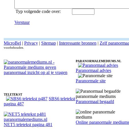
Typ volgende code over:
Verstuur
MicroBel
|
Privacy
|
Sitemap
|
Interessante bronnen
|
Zelf paranorma
voorbehouden.
PARANORMALEMEDIUMS.NL
Paranormaal advies
Fotoreading met paranormale paranormaal medium Sharida
Paranormale site
TELETEKST
SBS6 teletekst
Paranormaal begaafd
pagina 487
Online paranormale medium
NET5 teletekst pagina 481