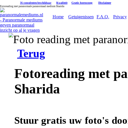
|
Kwaliteit
|
Gratis horoscoop
|
Disclaimer
36 consulenten beschikbaar
Fotoreading met paranormale paranormaal medium Sharida
Home
Getuigenissen
F.A.Q.
Privacy
Terug
Fotoreading met p
Sharida
Stuur gratis uw foto's do