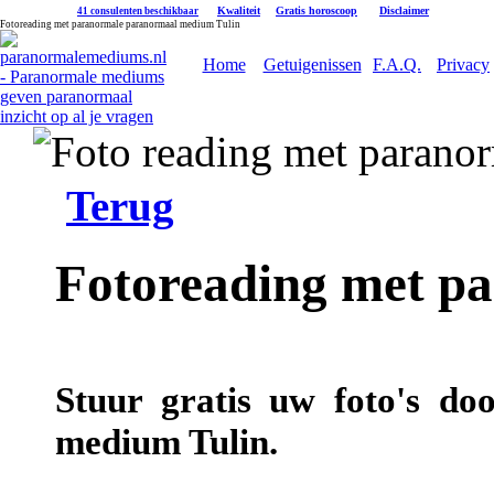
|
Kwaliteit
|
Gratis horoscoop
|
Disclaimer
41 consulenten beschikbaar
Fotoreading met paranormale paranormaal medium Tulin
Home
Getuigenissen
F.A.Q.
Privacy
Terug
Fotoreading met p
Stuur gratis uw foto's do
medium Tulin.