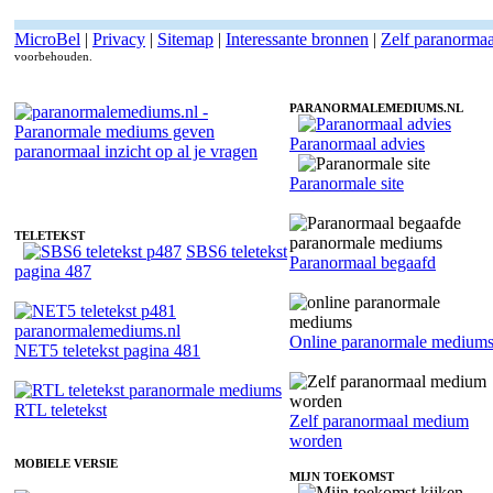
MicroBel
|
Privacy
|
Sitemap
|
Interessante bronnen
|
Zelf paranorma
voorbehouden.
PARANORMALEMEDIUMS.NL
Paranormaal advies
Fotoreading met paranormale paranormaal medium Tulin
Paranormale site
TELETEKST
SBS6 teletekst
Paranormaal begaafd
pagina 487
Online paranormale medium
NET5 teletekst pagina 481
RTL teletekst
Zelf paranormaal medium
worden
MOBIELE VERSIE
MIJN TOEKOMST