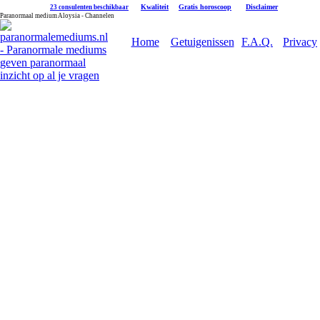
|
Kwaliteit
|
Gratis horoscoop
|
Disclaimer
23 consulenten beschikbaar
Paranormaal medium Aloysia - Channelen
Home
Getuigenissen
F.A.Q.
Privacy