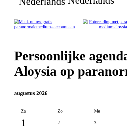
Nederlands
Persoonlijke agen
Aloysia op parano
augustus 2026
Za
Zo
Ma
1
2
3