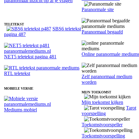
Paranormaal medium Aloysia - Channelen
Paranormale site
TELETEKST
SBS6 teletekst
Paranormaal begaafd
pagina 487
Online paranormale medium
NET5 teletekst pagina 481
RTL teletekst
Zelf paranormaal medium
worden
MOBIELE VERSIE
MIJN TOEKOMST
Mijn toekomst kijken
Tarot
Mediums mobiel
voorspelling
Toekomstvoorspeller
Toekomstvoorspelling