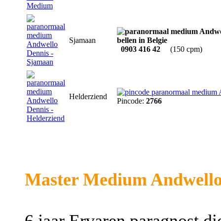
Sjamaan
0903 416 42
(150 cpm)
Helderziend
Pincode:
2766
Master Medium Andwello 
6 jaar Ervaren paragnost di