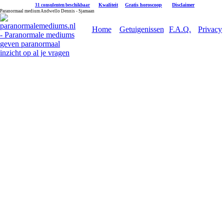
|
Kwaliteit
|
Gratis horoscoop
|
Disclaimer
31 consulenten beschikbaar
Paranormaal medium Andwello Dennis - Sjamaan
Home
Getuigenissen
F.A.Q.
Privacy