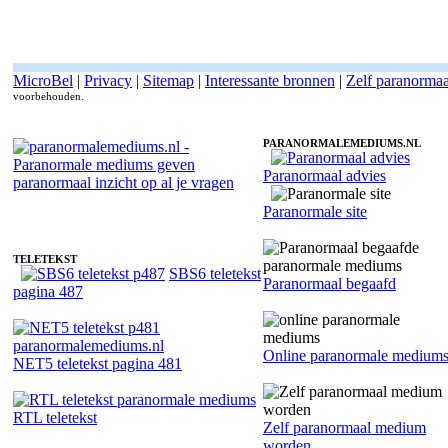
MicroBel
|
Privacy
|
Sitemap
|
Interessante bronnen
|
Zelf paranorma
voorbehouden.
PARANORMALEMEDIUMS.NL
Paranormaal advies
Paranormaal medium Andwello Dennis - Sjamaan
Paranormale site
TELETEKST
SBS6 teletekst
Paranormaal begaafd
pagina 487
Online paranormale medium
NET5 teletekst pagina 481
RTL teletekst
Zelf paranormaal medium
worden