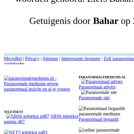
Getuigenis door
Bahar
op 
MicroBel
|
Privacy
|
Sitemap
|
Interessante bronnen
|
Zelf paranorma
voorbehouden.
PARANORMALEMEDIUMS.NL
Paranormaal advies
Paranormaal medium Anna - Relatiecoach
Paranormale site
TELETEKST
SBS6 teletekst
Paranormaal begaafd
pagina 487