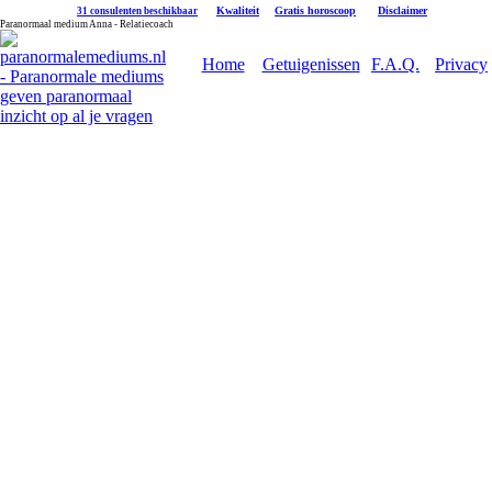
|
Kwaliteit
|
Gratis horoscoop
|
Disclaimer
31 consulenten beschikbaar
Paranormaal medium Anna - Relatiecoach
Home
Getuigenissen
F.A.Q.
Privacy