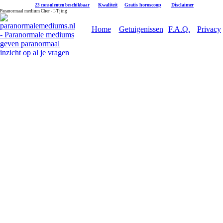
|
Kwaliteit
|
Gratis horoscoop
|
Disclaimer
23 consulenten beschikbaar
Paranormaal medium Cher - I-Tjing
Home
Getuigenissen
F.A.Q.
Privacy