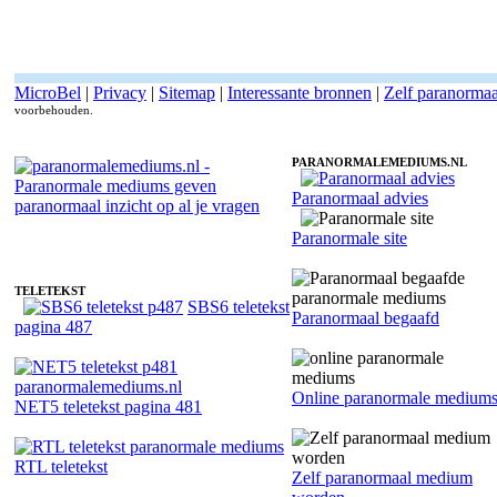
MicroBel
|
Privacy
|
Sitemap
|
Interessante bronnen
|
Zelf paranorma
voorbehouden.
PARANORMALEMEDIUMS.NL
Paranormaal advies
Paranormaal medium Cher - I-Tjing
Paranormale site
TELETEKST
SBS6 teletekst
Paranormaal begaafd
pagina 487
Online paranormale medium
NET5 teletekst pagina 481
RTL teletekst
Zelf paranormaal medium