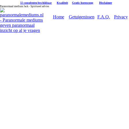
|
Kwaliteit
|
Gratis horoscoop
|
Disclaimer
32 consulenten beschikbaar
Paranormaal medium Jack - Spiritueel advies
Home
Getuigenissen
F.A.Q.
Privacy