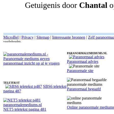
Getuigenis door
Chantal
o
MicroBel
|
Privacy
|
Sitemap
|
Interessante bronnen
|
Zelf paranorma
voorbehouden.
PARANORMALEMEDIUMS.NL
Paranormaal advies
Paranormaal medium Jack - Spiritueel advies
Paranormale site
TELETEKST
SBS6 teletekst
Paranormaal begaafd
pagina 487
Online paranormale medium
NET5 teletekst pagina 481