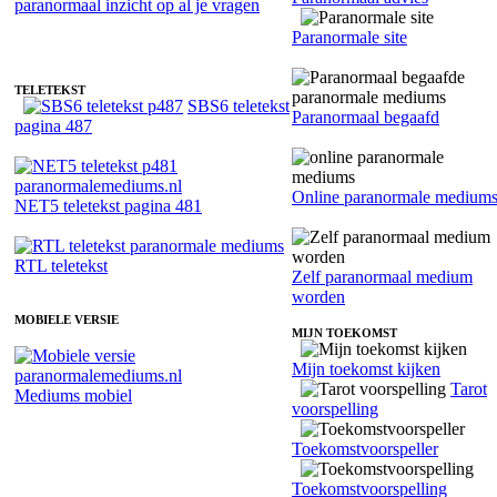
Paranormaal medium Karlien - Helderwetend
Paranormale site
TELETEKST
SBS6 teletekst
Paranormaal begaafd
pagina 487
Online paranormale medium
NET5 teletekst pagina 481
RTL teletekst
Zelf paranormaal medium
worden
MOBIELE VERSIE
MIJN TOEKOMST
Mijn toekomst kijken
Tarot
Mediums mobiel
voorspelling
Toekomstvoorspeller
Toekomstvoorspelling