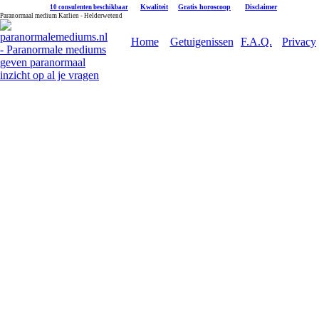
|
Kwaliteit
|
Gratis horoscoop
|
Disclaimer
10 consulenten beschikbaar
Paranormaal medium Karlien - Helderwetend
Home
Getuigenissen
F.A.Q.
Privacy