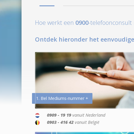
Hoe werkt een
0900
-telefoonconsul
Ontdek hieronder het eenvoudige
1. Bel Mediums-nummer +
0909 - 19 19
vanuit Nederland
0903 - 416 42
vanuit België