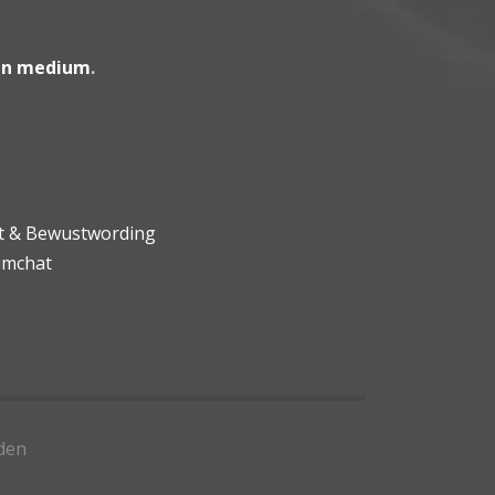
en medium
.
ht & Bewustwording
umchat
den