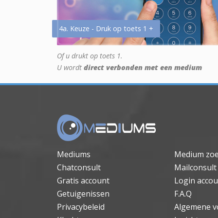
4a. Keuze - Druk op toets 1 +
Of u drukt op toets 1.
U wordt
direct verbonden met een medium
Mediums
Medium zo
Chatconsult
Mailconsult
Gratis account
Login accou
Getuigenissen
F.A.Q
Privacybeleid
Algemene v