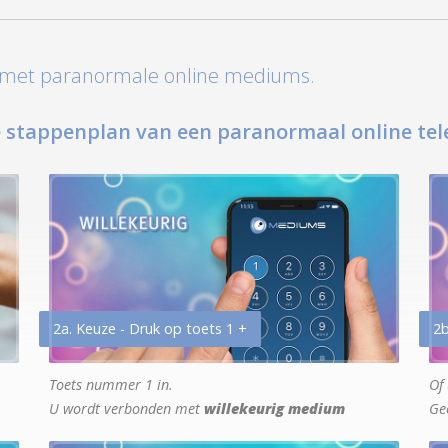
t met paranormale online mediums.
 stappenplan van een paranormaal online tel
2a. Keuze - Druk op toets 1 +
2b
Toets nummer 1 in.
Of 
U wordt verbonden met
willekeurig medium
Ge