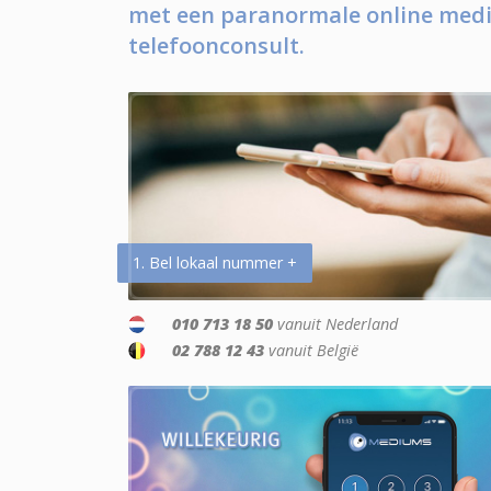
met een paranormale online medi
telefoonconsult.
1. Bel lokaal nummer +
010 713 18 50
vanuit Nederland
02 788 12 43
vanuit België