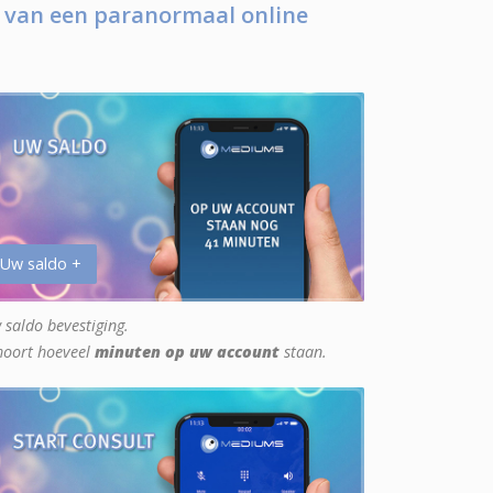
 van een paranormaal online
 Uw saldo +
 saldo bevestiging.
hoort hoeveel
minuten op uw account
staan.