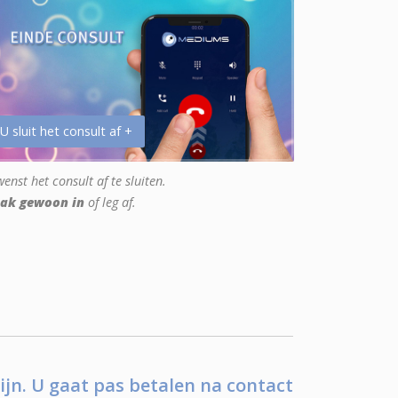
 U sluit het consult af +
enst het consult af te sluiten.
ak gewoon in
of leg af.
ijn. U gaat pas betalen na contact