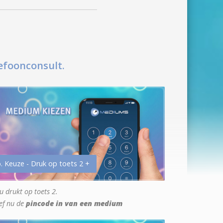
efoonconsult.
. Keuze - Druk op toets 2 +
u drukt op toets 2.
ef nu de
pincode in van een medium