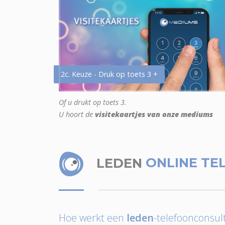
2c. Keuze - Druk op toets 3 +
Of u drukt op toets 3.
U hoort de
visitekaartjes van onze mediums
LEDEN
ONLINE TE
Hoe werkt een
leden
-telefoonconsult