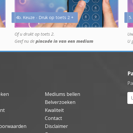
4b. Keuze - Druk op toets 2 +
5.
Of u drukt op toets 2.
Uw
Geef nu de
pincode in van een medium
U 
P
Pa
eken
Mediums bellen
Uw
Belverzoeken
nt
Kwaliteit
Contact
oorwaarden
Disclaimer