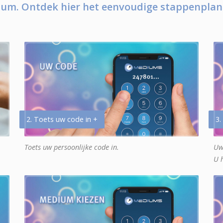
um. Ontdek hier het eenvoudige stappenplan
2. Toets uw code in +
3.
Toets uw persoonlijke code in.
Uw
U 