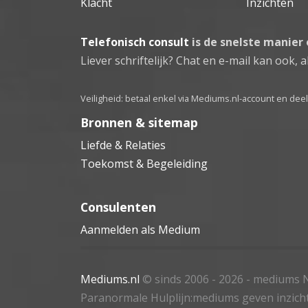
Klacht
Inzichten
Telefonisch consult
is de snelste manier
Liever schriftelijk? Chat en e-mail kan ook, al
Veiligheid: betaal enkel via Mediums.nl-account en de
Bronnen & sitemap
Liefde & Relaties
Toekomst & Begeleiding
Consulenten
Aanmelden als Medium
Mediums.nl
© sinds 2006 - 2026
- mediums N
Paranormale Hulplijn:mediums geven inzich