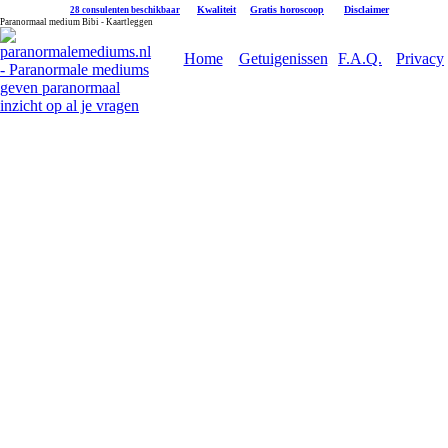
|
Kwaliteit
|
Gratis horoscoop
|
Disclaimer
28 consulenten beschikbaar
Paranormaal medium Bibi - Kaartleggen
Home
Getuigenissen
F.A.Q.
Privacy