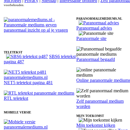
MicroBel
|
Privacy
|
Sitemap
|
Interessante bronnen
|
Zelf paranorma
voorbehouden.
PARANORMALEMEDIUMS.NL
Paranormaal advies
Paranormaal medium Bibi - Kaartleggen
Paranormale site
TELETEKST
SBS6 teletekst
Paranormaal begaafd
pagina 487
Online paranormale medium
NET5 teletekst pagina 481
RTL teletekst
Zelf paranormaal medium
worden
MOBIELE VERSIE
MIJN TOEKOMST
Mijn toekomst kijken