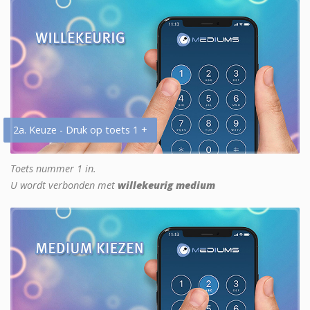
2a. Keuze - Druk op toets 1 +
Toets nummer 1 in.
U wordt verbonden met
willekeurig medium