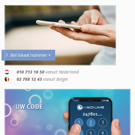
1. Bel lokaal nummer +
010 713 18 50
vanuit Nederland
02 788 12 43
vanuit België