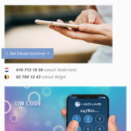
1. Bel lokaal nummer +
010 713 18 50
vanuit Nederland
02 788 12 43
vanuit België