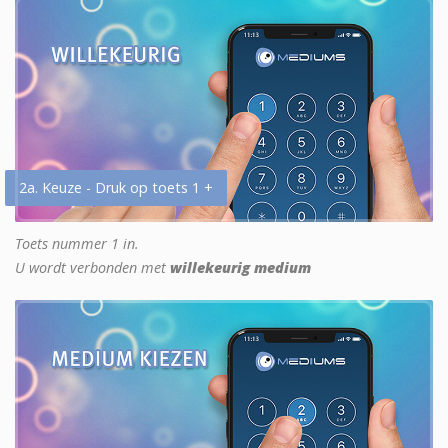
2a. Keuze - Druk op toets 1 +
Toets nummer 1 in.
U wordt verbonden met
willekeurig medium