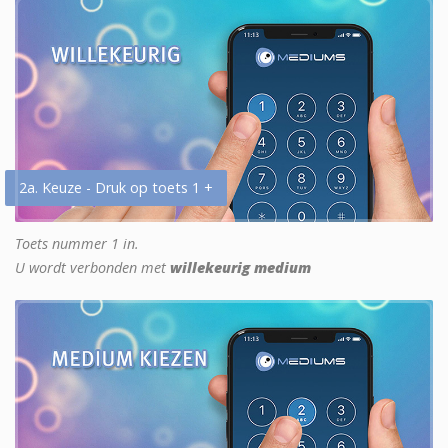
2a. Keuze - Druk op toets 1 +
Toets nummer 1 in.
U wordt verbonden met
willekeurig medium