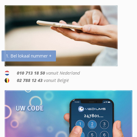
1. Bel lokaal nummer +
010 713 18 50
vanuit Nederland
02 788 12 43
vanuit België